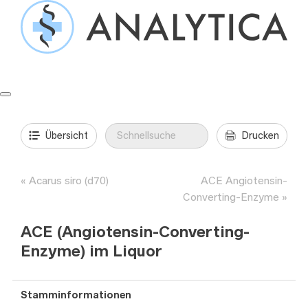
Springe
zum
Inhalt
Formulare & Anleitungen
Präanalytik
Aufträge & Befunde
Übersicht
Drucken
Acarus siro (d70)
ACE Angiotensin-
Converting-Enzyme
ACE (Angiotensin-Converting-
Enzyme) im Liquor
Stamminformationen