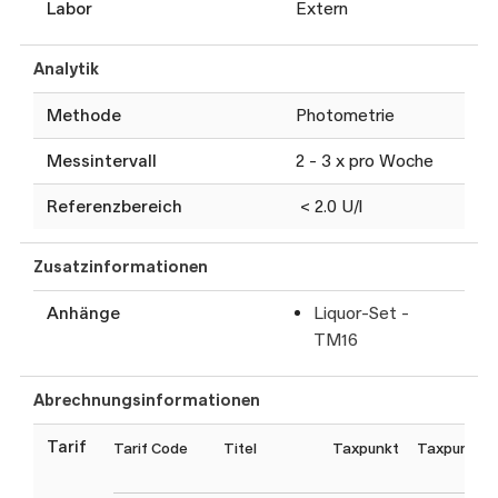
Labor
Extern
Analytik
Methode
Photometrie
Messintervall
2 - 3 x pro Woche
Referenzbereich
< 2.0 U/l
Zusatzinformationen
Anhänge
Liquor-Set -
TM16
Abrechnungsinformationen
Tarif
Tarif Code
Titel
Taxpunkt
Taxpunktw
(C