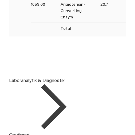
1059.00
Angiotensin-
20.7
20
Converting-
Enzym
Total
Laboranalytik & Diagnostik
Credimed