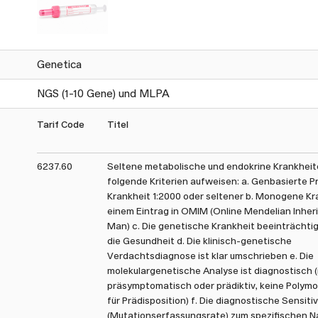
mit eidgenössischem Weiterbildungstitel (FMH) Medizini
Sie unsere genetische Beratungsstelle gerne.
Die im Auftragsformular aufgeführten Analysen sind nich
nicht aufgeführten Analysen oder spezifischen anderen F
Genetica
NGS (1-10 Gene) und MLPA
Tarif Code
Titel
6237.60
Seltene metabolische und endokrine Krankhei
folgende Kriterien aufweisen: a. Genbasierte P
Krankheit 1:2000 oder seltener b. Monogene Kr
einem Eintrag in OMIM (Online Mendelian Inher
Man) c. Die genetische Krankheit beeinträchtig
die Gesundheit d. Die klinisch-genetische
Verdachtsdiagnose ist klar umschrieben e. Die
molekulargenetische Analyse ist diagnostisch (
präsymptomatisch oder prädiktiv, keine Polym
für Prädisposition) f. Die diagnostische Sensitiv
(Mutationserfassungsrate) zum spezifischen N