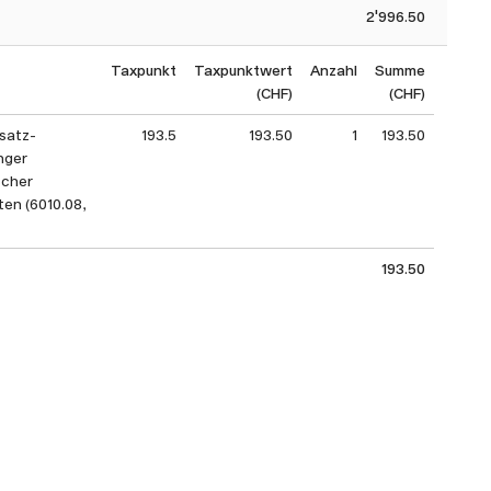
2'996.50
Taxpunkt
Taxpunktwert
Anzahl
Summe
(CHF)
(CHF)
satz-
193.5
193.50
1
193.50
nger
scher
en (6010.08,
193.50