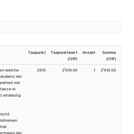
sche Genetik verordnet werden. Bei Bedarf unterstützt
t abschliessend. Gerne können Sie uns bei Fragen zu
ragestellungen direkt kontaktieren.
Taxpunkt
Taxpunktwert
Anzahl
Summe
(CHF)
(CHF)
ten welche
2610
2'610.00
1
2'610.00
rävalenz der
ankheit mit
itance in
t eindeutig
nicht
orphismen
ität
achweis der