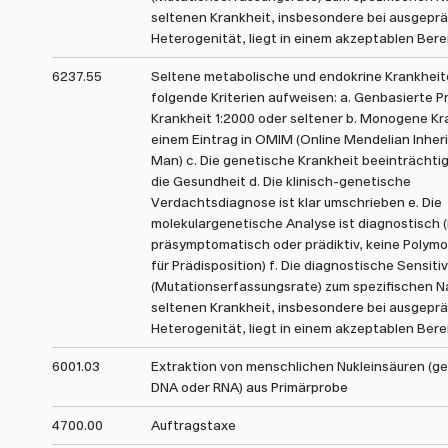
seltenen Krankheit, insbesondere bei ausgepr
Heterogenität, liegt in einem akzeptablen Bere
6237.55
Seltene metabolische und endokrine Krankhei
folgende Kriterien aufweisen: a. Genbasierte P
Krankheit 1:2000 oder seltener b. Monogene Kr
einem Eintrag in OMIM (Online Mendelian Inher
Man) c. Die genetische Krankheit beeinträchtig
die Gesundheit d. Die klinisch-genetische
Verdachtsdiagnose ist klar umschrieben e. Die
molekulargenetische Analyse ist diagnostisch (
präsymptomatisch oder prädiktiv, keine Polym
für Prädisposition) f. Die diagnostische Sensitiv
(Mutationserfassungsrate) zum spezifischen N
seltenen Krankheit, insbesondere bei ausgepr
Heterogenität, liegt in einem akzeptablen Bere
6001.03
Extraktion von menschlichen Nukleinsäuren (
DNA oder RNA) aus Primärprobe
4700.00
Auftragstaxe