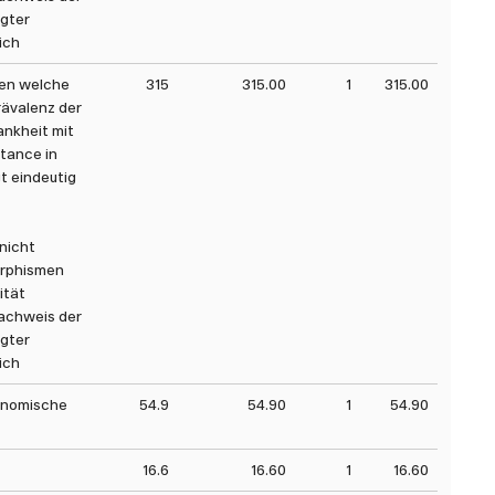
ägter
ich
ten welche
315
315.00
1
315.00
rävalenz der
ankheit mit
itance in
t eindeutig
nicht
orphismen
ität
achweis der
ägter
ich
genomische
54.9
54.90
1
54.90
16.6
16.60
1
16.60