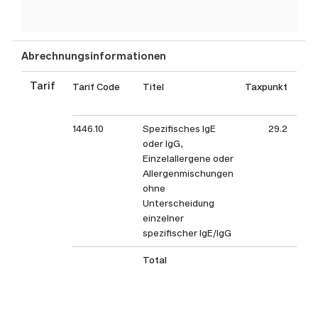
Abrechnungsinformationen
Tarif
Tarif Code
Titel
Taxpunkt
Tax
1446.10
Spezifisches IgE
29.2
oder IgG,
Einzelallergene oder
Allergenmischungen
ohne
Unterscheidung
einzelner
spezifischer IgE/IgG
Total