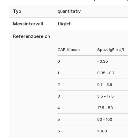
Typ
quantitativ
Messintervall
täglich
Referenzbereich
CAP-Klasse
Spez. IgE: kU/l
0
<0.35
1
0.35 - 0.7
2
0.7 - 3.5
3
3.5 - 17.5
4
17.5 - 50
5
50 - 100
6
> 100