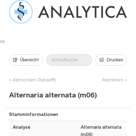
Springe
zum
Inhalt
Formulare & Anleitungen
Präanalytik
Aufträge & Befunde
Übersicht
Drucken
Alprazolam (Xanax®)
Aluminium
Alternaria alternata (m06)
Stamminformationen
Analyse
Alternaria alternata
(m06)