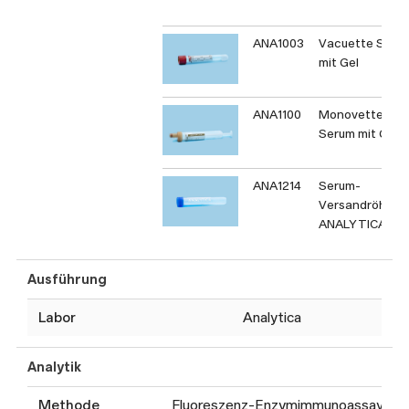
ANA1003
Vacuette Seru
mit Gel
ANA1100
Monovette
Serum mit Gel
ANA1214
Serum-
Versandröhrch
ANALYTICA
Ausführung
Labor
Analytica
Analytik
Methode
Fluoreszenz-Enzymimmunoassay