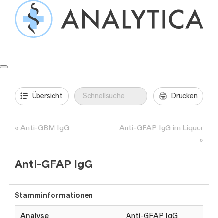
Springe
zum
Inhalt
Formulare & Anleitungen
Präanalytik
Aufträge & Befunde
Übersicht
Drucken
Anti-GBM IgG
Anti-GFAP IgG im Liquor
Anti-GFAP IgG
Stamminformationen
Analyse
Anti-GFAP IgG