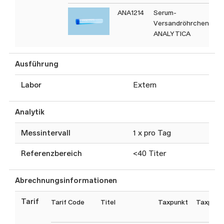
ANA1214
Serum-
Versandröhrchen
ANALYTICA
Ausführung
Labor
Extern
Analytik
Messintervall
1 x pro Tag
Referenzbereich
<40 Titer
Abrechnungsinformationen
Tarif
Tarif Code
Titel
Taxpunkt
Taxpunk