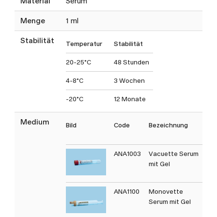
Material
Serum
Menge
1 ml
Stabilität
Temperatur
Stabilität
20-25°C
48 Stunden
4-8°C
3 Wochen
-20°C
12 Monate
Medium
Bild
Code
Bezeichnung
T
C
ANA1003
Vacuette Serum
mit Gel
ANA1100
Monovette
Serum mit Gel