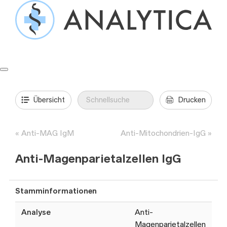
Springe
zum
Inhalt
Formulare & Anleitungen
Präanalytik
Aufträge & Befunde
Übersicht
Drucken
Anti-MAG IgM
Anti-Mitochondrien-IgG
Anti-Magenparietalzellen IgG
Stamminformationen
Analyse
Anti-
Magenparietalzellen