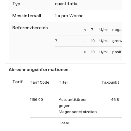
Typ
quantitativ
Messintervall
1 x pro Woche
Referenzbereich
<
7
U/ml
negativ
7
-
10
U/ml
grenzwert
>
10
U/ml
positiv
Abrechnungsinformationen
Tarif
Tarif Code
Titel
Taxpunkt
Tax
1156.00
Autoantikörper
46.8
gegen
Magenparietalzellen
Total