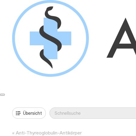
Springe
zum
Inhalt
Formulare & Anleitungen
Präanalytik
Aufträge & Befunde
Übersicht
Anti-Thyreoglobulin-Antikörper