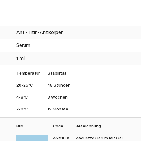
Anti-Titin-Antikörper
Serum
1 ml
Temperatur
Stabilität
20-25°C
48 Stunden
4-8°C
3 Wochen
-20°C
12 Monate
Bild
Code
Bezeichnung
ANA1003
Vacuette Serum mit Gel