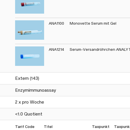
ANA1100
Monovette Serum mit Gel
ANA1214
Serum-Versandröhrchen ANALY
Extern (143)
Enzymimmunoassay
2 x pro Woche
<1.0 Quotient
Tarif Code
Titel
Taxpunkt
Taxpunk