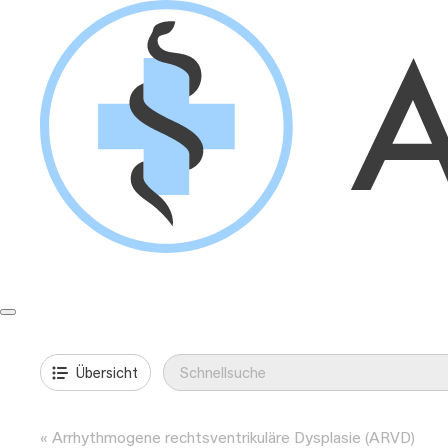
Springe
zum
Inhalt
Formulare & Anleitungen
Präanalytik
Aufträge & Befunde
Übersicht
Arrhythmogene rechtsventrikuläre Dysplasie (ARVD)