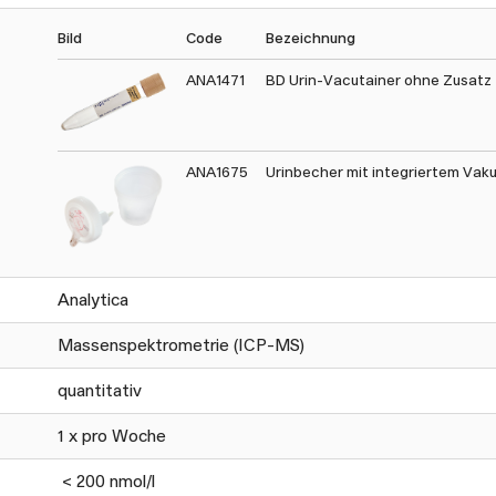
Bild
Code
Bezeichnung
ANA1471
BD Urin-Vacutainer ohne Zusatz
ANA1675
Urinbecher mit integriertem Va
Analytica
Massenspektrometrie (ICP-MS)
quantitativ
1 x pro Woche
< 200 nmol/l