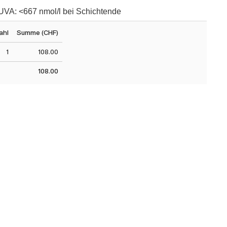
SUVA: <667 nmol/l bei Schichtende
ahl
Summe (CHF)
1
108.00
108.00