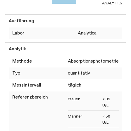
ANALYTICA
Leberschaden,
während ASAT
auch bei Herz- oder
Ausführung
Muskelpathologien
Labor
Analytica
erhöht sein kann.
Analytik
Methode
Absorptionsphotometrie
Typ
quantitativ
Messintervall
täglich
Referenzbereich
Frauen
< 35
U/L
Männer
< 50
U/L