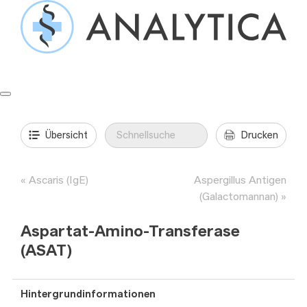
Springe
zum
Inhalt
Formulare & Anleitungen
Präanalytik
Aufträge & Befunde
Übersicht
Drucken
Ascaris (IgE)
Aspergillus Antigen
(Galactomannan)
Aspartat-Amino-Transferase
(ASAT)
Hintergrundinformationen