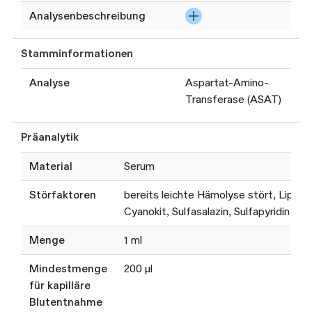
Analysenbeschreibung
Die Bestimmung
Stamminformationen
von ALAT und
ASAT im Serum ist
Analyse
Aspartat-Amino-
essenziell zur
Transferase (ASAT)
Diagnose,
Überwachung und
Präanalytik
Verlaufsbeurteilung
von
Material
Serum
Lebererkrankungen,
einschliesslich
Störfaktoren
bereits leichte Hämolyse stört, Lipämi
Hepatitis,
Cyanokit, Sulfasalazin, Sulfapyridin
Leberzirrhose und
Menge
1 ml
Fettleber. Beide
Enzyme, die in
Mindestmenge
200 µl
hohen
für kapilläre
Konzentrationen in
Blutentnahme
Leberzellen