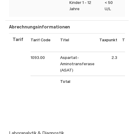
Kinder 1 - 12
< 50
Jahre
U/L
Abrechnungsinformationen
Tarif
Tarif Code
Titel
Taxpunkt
Taxpu
1093.00
Aspartat-
2.3
Aminotransferase
(ASAT)
Total
Laboranalytik & Diagnostik