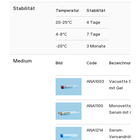
vorkommen,
Stabilität
Temperatur
Stabilität
werden bei
Zellschädigungen
20-25°C
4 Tage
freigesetzt und
4-8°C
7 Tage
dienen als
empfindliche Marker
-20°C
3 Monate
für einen
hepatozellulären
Medium
Bild
Code
Bezeichnung
Schaden.
Erhöhte ALAT- und
ANA1003
Vacuette Seru
ASAT-Werte
mit Gel
deuten auf akute
oder chronische
ANA1100
Monovette
Lebererkrankungen
Serum mit Gel
hin. Ein spezifischer
Anstieg von ALAT
ANA1214
Serum-
ist oft ein Hinweis
Versandröhrch
auf einen