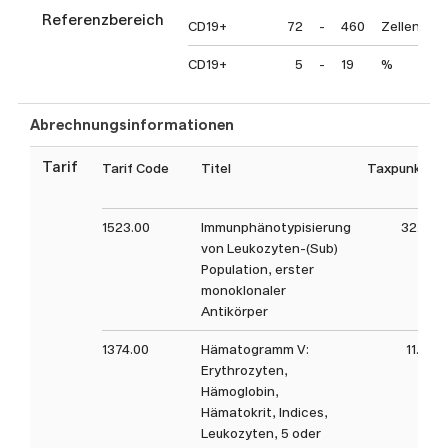
Referenzbereich
CD19+
72
-
460
Zellen/ul
CD19+
5
-
19
%
Abrechnungsinformationen
Tarif
Tarif Code
Titel
Taxpunkt
1523.00
Immunphänotypisierung
32.4
von Leukozyten-(Sub)
Population, erster
monoklonaler
Antikörper
1374.00
Hämatogramm V:
11.8
Erythrozyten,
Hämoglobin,
Hämatokrit, Indices,
Leukozyten, 5 oder