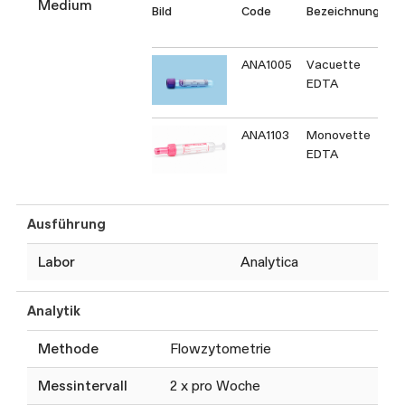
Medium
Bild
Code
Bezeichnung
T
C
ANA1005
Vacuette
EDTA
ANA1103
Monovette
EDTA
Ausführung
Labor
Analytica
Analytik
Methode
Flowzytometrie
Messintervall
2 x pro Woche