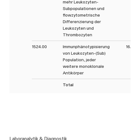
mehr Leukozyten-
Subpopulationen und
flowzytometrische
Differenzierung der
Leukozyten und
Thrombozyten
1524.00
Immunphänotypisierung
16.2
von Leukozyten-(Sub)
Population, jeder
weitere monoklonale
Antikörper
Total
Laboranalytik & Diagnostik