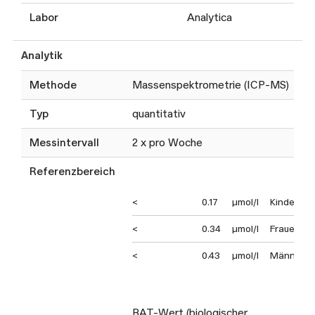
Labor
Analytica
Analytik
Methode
Massenspektrometrie (ICP-MS)
Typ
quantitativ
Messintervall
2 x pro Woche
Referenzbereich
<
0.17
µmol/l
Kinder
<
0.34
µmol/l
Frauen
<
0.43
µmol/l
Männer
BAT-Wert (biologischer