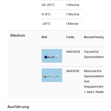
20-25°C
1 Woche
4-8°C
1 Woche
-20°C
1 Monat
Medium
Bild
Code
Bezeichnung
ANA1028
Vacuette
Spurenelement
ANA1016
Monovette
Spurenelement
Set
(Heparinröhrche
+ spez. Nadel)
Ausführung