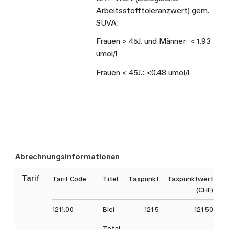
Arbeitsstofftoleranzwert) gem.
SUVA:
Frauen > 45J. und Männer: < 1.93
umol/l
Frauen < 45J.: <0.48 umol/l
Abrechnungsinformationen
Tarif
Tarif Code
Titel
Taxpunkt
Taxpunktwert
An
(CHF)
1211.00
Blei
121.5
121.50
Total