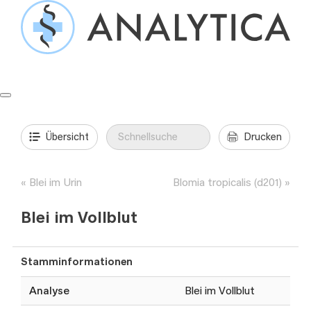
Springe
zum
Inhalt
Formulare & Anleitungen
Präanalytik
Aufträge & Befunde
Übersicht
Drucken
Blei im Urin
Blomia tropicalis (d201)
Blei im Vollblut
Stamminformationen
Analyse
Blei im Vollblut