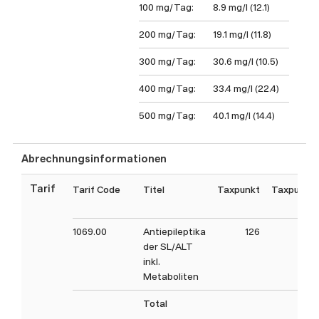
100 mg/Tag:
8.9 mg/l (12.1)
200 mg/Tag:
19.1 mg/l (11.8)
300 mg/Tag:
30.6 mg/l (10.5)
400 mg/Tag:
33.4 mg/l (22.4)
500 mg/Tag:
40.1 mg/l (14.4)
Abrechnungsinformationen
Tarif
Tarif Code
Titel
Taxpunkt
Taxpunkt
(
1069.00
Antiepileptika
126
12
der SL/ALT
inkl.
Metaboliten
Total