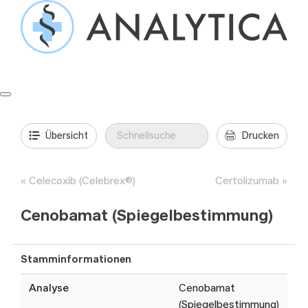
Springe
zum
Inhalt
Formulare & Anleitungen
Präanalytik
Aufträge & Befunde
Übersicht
Drucken
Celecoxib (Celebrex®)
Certolizumab
Cenobamat (Spiegelbestimmung)
Stamminformationen
Analyse
Cenobamat
(Spiegelbestimmung)