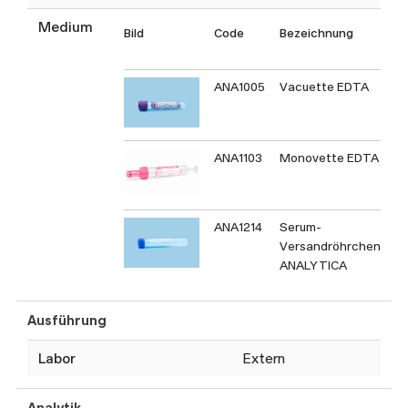
Medium
Bild
Code
Bezeichnung
T
C
ANA1005
Vacuette EDTA
ANA1103
Monovette EDTA
ANA1214
Serum-
Versandröhrchen
ANALYTICA
Ausführung
Labor
Extern