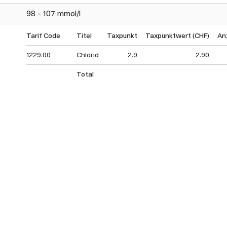
98 - 107 mmol/l
Tarif Code
Titel
Taxpunkt
Taxpunktwert (CHF)
An
1229.00
Chlorid
2.9
2.90
Total