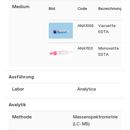
Medium
Bild
Code
Bezeichnung
T
C
ANA1005
Vacuette
EDTA
ANA1103
Monovette
EDTA
Ausführung
Labor
Analytica
Analytik
Methode
Massenspektrometrie
(LC-MS)