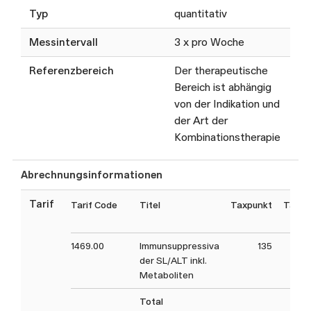
Typ
quantitativ
Messintervall
3 x pro Woche
Referenzbereich
Der therapeutische
Bereich ist abhängig
von der Indikation und
der Art der
Kombinationstherapie
Abrechnungsinformationen
Tarif
Tarif Code
Titel
Taxpunkt
Taxpu
1469.00
Immunsuppressiva
135
der SL/ALT inkl.
Metaboliten
Total