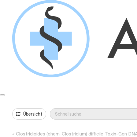
Springe
zum
Inhalt
Formulare & Anleitungen
Präanalytik
Aufträge & Befunde
Übersicht
Clostridioides (ehem. Clostridium) difficile Toxin-Gen DN