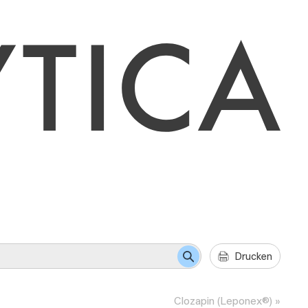
Drucken
Clozapin (Leponex®)