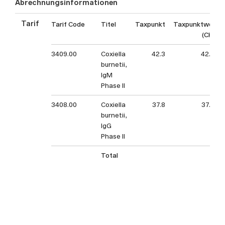
Abrechnungsinformationen
Tarif
Tarif Code
Titel
Taxpunkt
Taxpunktwert
(CHF)
3409.00
Coxiella
42.3
42.30
burnetii,
IgM
Phase II
3408.00
Coxiella
37.8
37.80
burnetii,
IgG
Phase II
Total