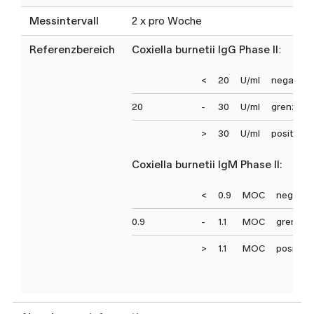
Messintervall
2 x pro Woche
Referenzbereich
Coxiella burnetii IgG Phase II
:
<
20
U/ml
negativ
20
-
30
U/ml
grenzwer
>
30
U/ml
positiv
Coxiella burnetii IgM Phase II:
<
0.9
MOC
negativ
0.9
-
1.1
MOC
grenzwe
>
1.1
MOC
positiv