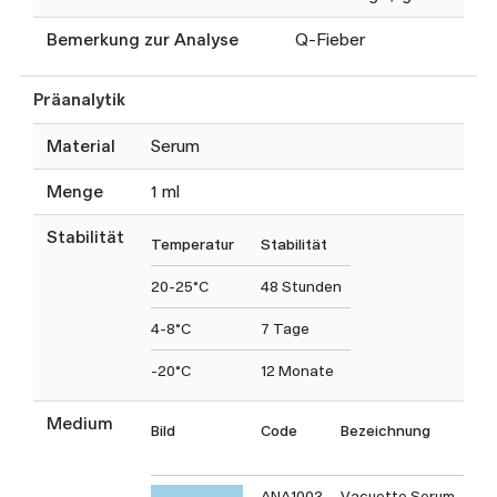
Bemerkung zur Analyse
Q-Fieber
Präanalytik
Material
Serum
Menge
1 ml
Stabilität
Temperatur
Stabilität
20-25°C
48 Stunden
4-8°C
7 Tage
-20°C
12 Monate
Medium
Bild
Code
Bezeichnung
T
C
ANA1003
Vacuette Serum