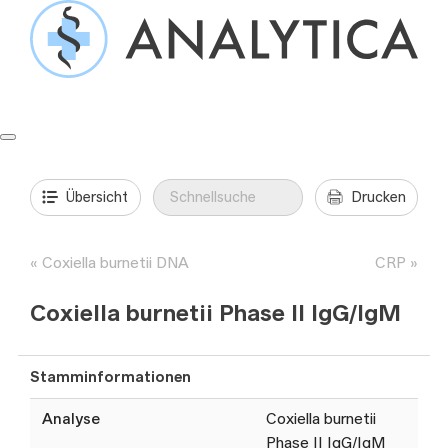
Springe
zum
Inhalt
Formulare & Anleitungen
Präanalytik
Aufträge & Befunde
Übersicht
Drucken
Coxiella burnetii DNA
CRP
Coxiella burnetii Phase II IgG/IgM
Stamminformationen
Analyse
Coxiella burnetii
Phase II IgG/IgM