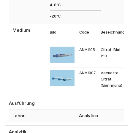
4-8°C
-20°C
Medium
Bild
Code
Bezeichnung
T
C
ANA1105
Citrat-Blut
1:10
ANA1007
Vacuette
Citrat
(Gerinnung)
Ausführung
Labor
Analytica
Analytik