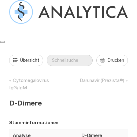
Springe
zum
Inhalt
Formulare & Anleitungen
Präanalytik
Aufträge & Befunde
Übersicht
Drucken
Cytomegalovirus
Darunavir (Prezista®)
IgG/IgM
D-Dimere
Stamminformationen
Analyse
D-Dimere