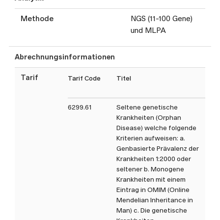
Beratungsstelle gerne.
Methode
NGS (11-100 Gene)
Die im Auftragsformular
und MLPA
aufgeführten Analysen sind
nicht abschliessend. Gerne
Abrechnungsinformationen
können Sie uns bei Fragen zu
nicht aufgeführten Analysen
Tarif
Tarif Code
Titel
Tax
oder spezifischen anderen
Fragestellungen direkt
6299.61
Seltene genetische
kontaktieren.
Krankheiten (Orphan
Disease) welche folgende
Kriterien aufweisen: a.
Genbasierte Prävalenz der
Krankheiten 1:2000 oder
seltener b. Monogene
Krankheiten mit einem
Eintrag in OMIM (Online
Mendelian Inheritance in
Man) c. Die genetische