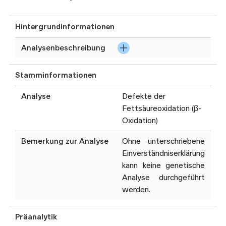
Hintergrundinformationen
Analysenbeschreibung
Hochdurchsatzsequenzierung
Stamminformationen
(NGS), ggf. zusätzliche
Deletions- und
Analyse
Defekte der
Duplikationsanalysen (MLPA),
Fettsäureoxidation (β-
Zusammenstellung eines
Oxidation)
Gen-Panels gemäss klinischer
Fragestellung. Die
Bemerkung zur Analyse
Ohne unterschriebene
ausgewerteten Gen-Panels
Einverständniserklärung
werden regelmässig an den
kann keine genetische
aktuellen Stand der
Analyse durchgeführt
Wissenschaft angepasst.
werden.
Diese Analyse wird i.d.R. nur
Präanalytik
bei Vorliegen einer