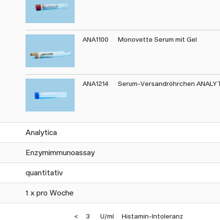
ANA1100
Monovette Serum mit Gel
ANA1214
Serum-Versandröhrchen ANALY
Analytica
Enzymimmunoassay
quantitativ
1 x pro Woche
<
3
U/ml
Histamin-Intoleranz