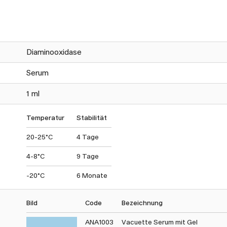
Diaminooxidase
Serum
1 ml
Temperatur
Stabilität
20-25°C
4 Tage
4-8°C
9 Tage
-20°C
6 Monate
Bild
Code
Bezeichnung
ANA1003
Vacuette Serum mit Gel