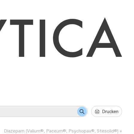
Drucken
Diazepam (Valium®, Paceum®, Psychopax®, Stesolid®)