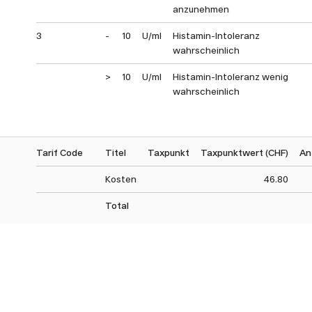
anzunehmen
3
-
10
U/ml
Histamin-Intoleranz
wahrscheinlich
>
10
U/ml
Histamin-Intoleranz wenig
wahrscheinlich
Tarif Code
Titel
Taxpunkt
Taxpunktwert (CHF)
An
Kosten
46.80
Total