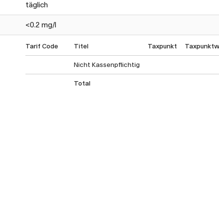
täglich
<0.2 mg/l
Tarif Code
Titel
Taxpunkt
Taxpunktwe
Nicht Kassenpflichtig
Total