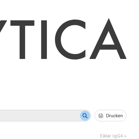
Drucken
Eiklar IgG4