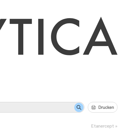
Drucken
Etanercept