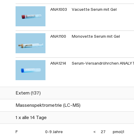
ANA1003
Vacuette Serum mit Gel
ANA1100
Monovette Serum mit Gel
ANA1214
Serum-Versandröhrchen ANALY
Extern (137)
Massenspektrometrie (LC-MS)
1 x alle 14 Tage
F
0-9 Jahre
<
27
pmol/l