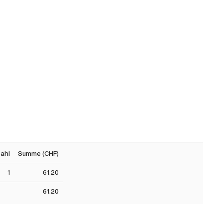
ahl
Summe (CHF)
1
61.20
61.20