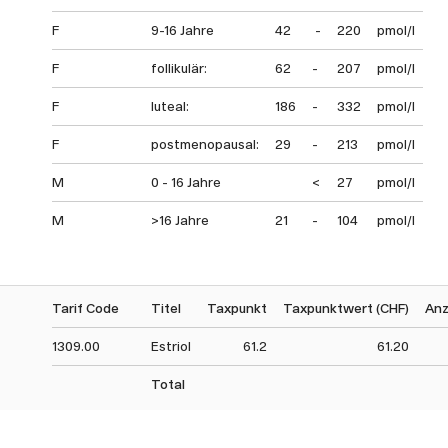
F
9-16 Jahre
42
-
220
pmol/l
F
follikulär:
62
-
207
pmol/l
F
luteal:
186
-
332
pmol/l
F
postmenopausal:
29
-
213
pmol/l
M
0 - 16 Jahre
<
27
pmol/l
M
>16 Jahre
21
-
104
pmol/l
Tarif Code
Titel
Taxpunkt
Taxpunktwert (CHF)
Anz
1309.00
Estriol
61.2
61.20
Total