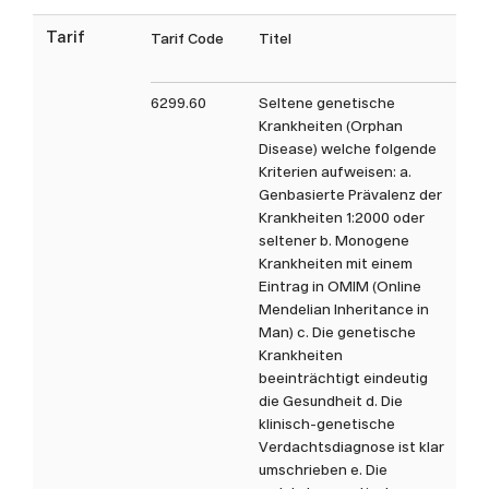
Die im Auftragsformular
Tarif
Tarif Code
Titel
Tax
aufgeführten Analysen sind
nicht abschliessend. Gerne
6299.60
Seltene genetische
können Sie uns bei Fragen zu
Krankheiten (Orphan
nicht aufgeführten Analysen
Disease) welche folgende
oder spezifischen anderen
Kriterien aufweisen: a.
Fragestellungen direkt
Genbasierte Prävalenz der
Krankheiten 1:2000 oder
kontaktieren.
seltener b. Monogene
Krankheiten mit einem
Eintrag in OMIM (Online
Mendelian Inheritance in
Man) c. Die genetische
Krankheiten
beeinträchtigt eindeutig
die Gesundheit d. Die
klinisch-genetische
Verdachtsdiagnose ist klar
umschrieben e. Die