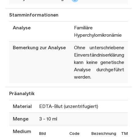
Hochdurchsatzsequenzierung
Stamminformationen
(NGS) der folgenden Gene:
Analyse
Familiäre
APOA5, APOC2, APOE,
Hyperchylomikronämie
CREB3L3, GPD1, GPIHBP1,
LMF1, LPL
Bemerkung zur Analyse
Ohne unterschriebene
Einverständniserklärung
zusätzliche Deletions- und
kann keine genetische
Duplikationsanalysen (MLPA)
Analyse durchgeführt
werden.
Die ausgewerteten Gen-
Panels werden regelmässig
Präanalytik
an den aktuellen Stand der
Material
EDTA-Blut (unzentrifugiert)
Wissenschaft angepasst.
Diese Analyse wird i.d.R. nur
Menge
3 - 10 ml
bei Vorliegen einer
Medium
Kostengutsprache der
Bild
Code
Bezeichnung
TM