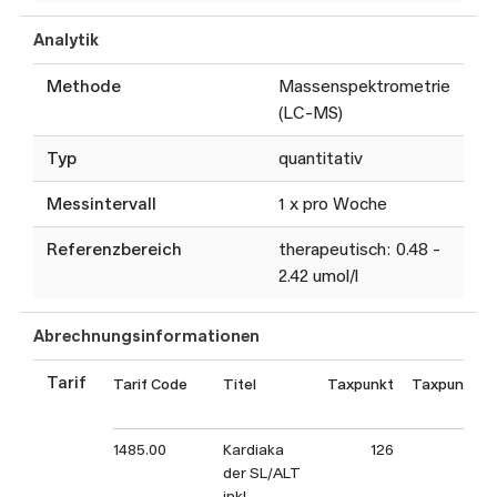
Analytik
Methode
Massenspektrometrie
(LC-MS)
Typ
quantitativ
Messintervall
1 x pro Woche
Referenzbereich
therapeutisch: 0.48 -
2.42 umol/l
Abrechnungsinformationen
Tarif
Tarif Code
Titel
Taxpunkt
Taxpunktwe
(CH
1485.00
Kardiaka
126
126.
der SL/ALT
inkl.