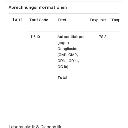
Abrechnungsinformationen
Tarif
Tarif Code
Titel
Taxpunkt
Taxpunk
1116.10
Autoantikörper
78.3
gegen
Ganglioside
(GM1, GM2,
GD1a, GD1b,
GQ1b)
Total
Laboranalytik & Diagnostik