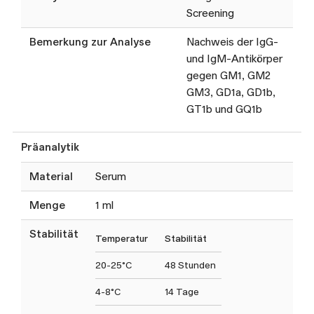
Screening
Bemerkung zur Analyse
Nachweis der IgG-
und IgM-Antikörper
gegen GM1, GM2
GM3, GD1a, GD1b,
GT1b und GQ1b
Präanalytik
Material
Serum
Menge
1 ml
Stabilität
Temperatur
Stabilität
20-25°C
48 Stunden
4-8°C
14 Tage