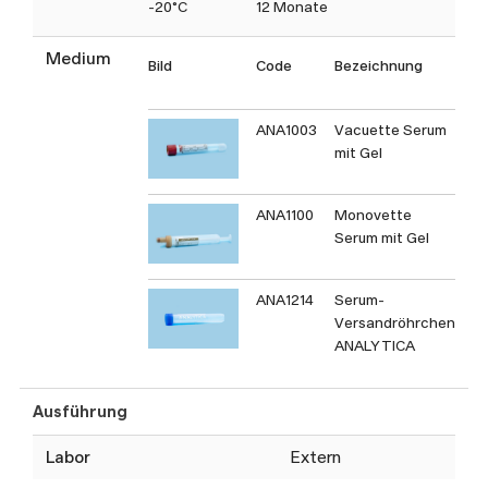
-20°C
12 Monate
Medium
Bild
Code
Bezeichnung
T
C
ANA1003
Vacuette Serum
mit Gel
ANA1100
Monovette
Serum mit Gel
ANA1214
Serum-
Versandröhrchen
ANALYTICA
Ausführung
Labor
Extern