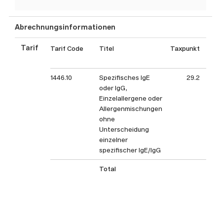
Abrechnungsinformationen
Tarif
Tarif Code
Titel
Taxpunkt
Tax
1446.10
Spezifisches IgE
29.2
oder IgG,
Einzelallergene oder
Allergenmischungen
ohne
Unterscheidung
einzelner
spezifischer IgE/IgG
Total