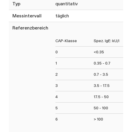
Typ
quantitativ
Messintervall
täglich
Referenzbereich
CAP-Klasse
Spez. IgE: kU/l
0
<0.35
1
0.35 - 0.7
2
0.7 - 3.5
3
3.5 - 17.5
4
17.5 - 50
5
50 - 100
6
> 100