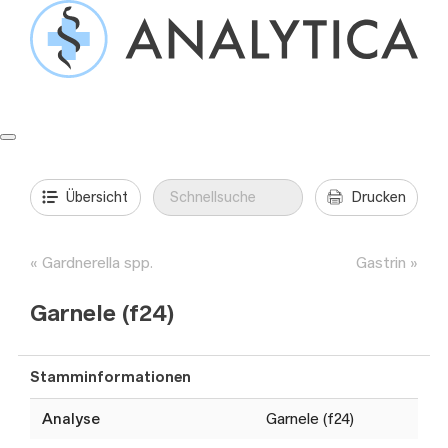
Springe
zum
Inhalt
Formulare & Anleitungen
Präanalytik
Aufträge & Befunde
Übersicht
Drucken
Gardnerella spp.
Gastrin
Garnele (f24)
Stamminformationen
Analyse
Garnele (f24)