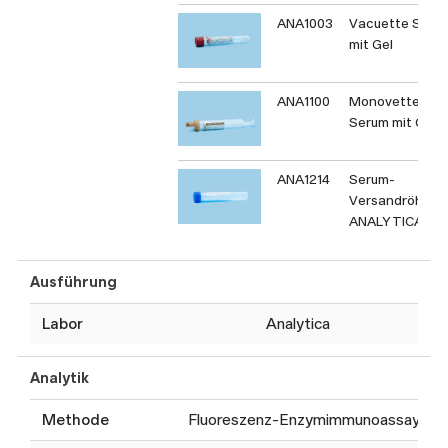
ANA1003
Vacuette Seru
mit Gel
ANA1100
Monovette
Serum mit Gel
ANA1214
Serum-
Versandröhrch
ANALYTICA
Ausführung
Labor
Analytica
Analytik
Methode
Fluoreszenz-Enzymimmunoassay