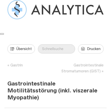
Springe
zum
Inhalt
Formulare & Anleitungen
Präanalytik
Aufträge & Befunde
Übersicht
Drucken
Gastrin
Gastrointestinale
Stromatumoren (GIST)
Gastrointestinale
Motilitätsstörung (inkl. viszerale
Myopathie)