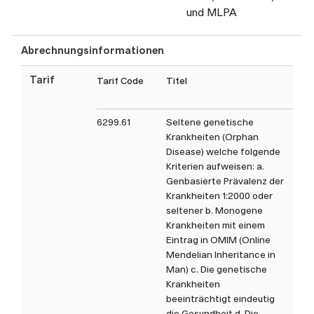
Die im Auftragsformular
und MLPA
aufgeführten Analysen sind
nicht abschliessend. Gerne
Abrechnungsinformationen
können Sie uns bei Fragen zu
nicht aufgeführten Analysen
Tarif
Tarif Code
Titel
Tax
oder spezifischen anderen
Fragestellungen direkt
6299.61
Seltene genetische
kontaktieren.
Krankheiten (Orphan
Disease) welche folgende
Kriterien aufweisen: a.
Genbasierte Prävalenz der
Krankheiten 1:2000 oder
seltener b. Monogene
Krankheiten mit einem
Eintrag in OMIM (Online
Mendelian Inheritance in
Man) c. Die genetische
Krankheiten
beeinträchtigt eindeutig
die Gesundheit d. Die