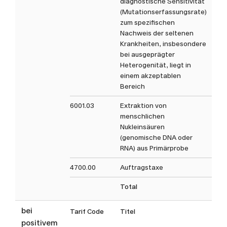
diagnostische Sensitivität
(Mutationserfassungsrate)
zum spezifischen
Nachweis der seltenen
Krankheiten, insbesondere
bei ausgeprägter
Heterogenität, liegt in
einem akzeptablen
Bereich
6001.03
Extraktion von
menschlichen
Nukleinsäuren
(genomische DNA oder
RNA) aus Primärprobe
4700.00
Auftragstaxe
Total
bei
Tarif Code
Titel
Ta
positivem