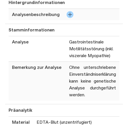
Hintergrundinformationen
Analysenbeschreibung
Hochdurchsatzsequenzierung
Stamminformationen
(NGS), ggf. zusätzliche
Deletions- und
Analyse
Gastrointestinale
Duplikationsanalysen (MLPA),
Motilitätsstörung (inkl.
Zusammenstellung eines
viszerale Myopathie)
Gen-Panels gemäss klinischer
Fragestellung. Die
Bemerkung zur Analyse
Ohne unterschriebene
ausgewerteten Gen-Panels
Einverständniserklärung
werden regelmässig an den
kann keine genetische
aktuellen Stand der
Analyse durchgeführt
Wissenschaft angepasst.
werden.
Diese Analyse wird i.d.R. nur
Präanalytik
bei Vorliegen einer
Kostengutsprache der
Material
EDTA-Blut (unzentrifugiert)
Krankenversicherung oder