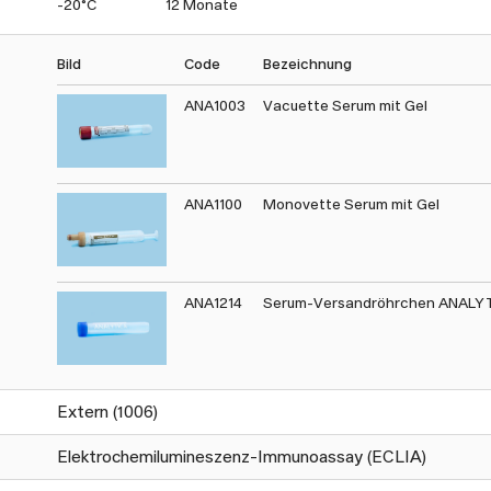
-20°C
12 Monate
Bild
Code
Bezeichnung
ANA1003
Vacuette Serum mit Gel
ANA1100
Monovette Serum mit Gel
ANA1214
Serum-Versandröhrchen ANALY
Extern (1006)
Elektrochemilumineszenz-Immunoassay (ECLIA)