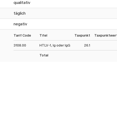
qualitativ
täglich
negativ
Tarif Code
Titel
Taxpunkt
Taxpunktwert
3108.00
HTLV-1, Ig oder IgG
26.1
Total