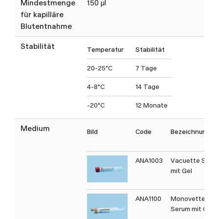
Mindestmenge
150 µl
für kapilläre
Blutentnahme
Stabilität
Temperatur
Stabilität
20-25°C
7 Tage
4-8°C
14 Tage
-20°C
12 Monate
Medium
Bild
Code
Bezeichnung
ANA1003
Vacuette Seru
mit Gel
ANA1100
Monovette
Serum mit Gel