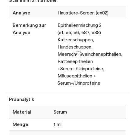
Stamminformationen
Analyse
Haustiere-Screen (ex02)
Bemerkung zur
Epithelienmischung 2
Analyse
(e1, e5, e6, e87, e88)
Katzenschuppen,
Hundeschuppen,
Meerschweinchenepithelien,
Rattenepithelien
+Serum-/Urinproteine,
Mäuseepithelien +
Serum-/Urinproteine
Präanalytik
Material
Serum
Menge
1 ml