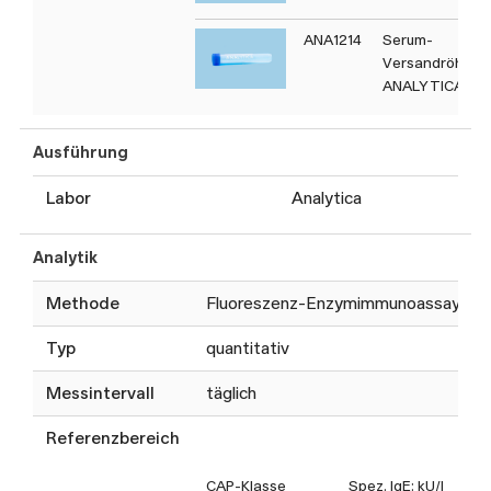
ANA1214
Serum-
Versandröhrch
ANALYTICA
Ausführung
Labor
Analytica
Analytik
Methode
Fluoreszenz-Enzymimmunoassay
Typ
quantitativ
Messintervall
täglich
Referenzbereich
CAP-Klasse
Spez. IgE: kU/l