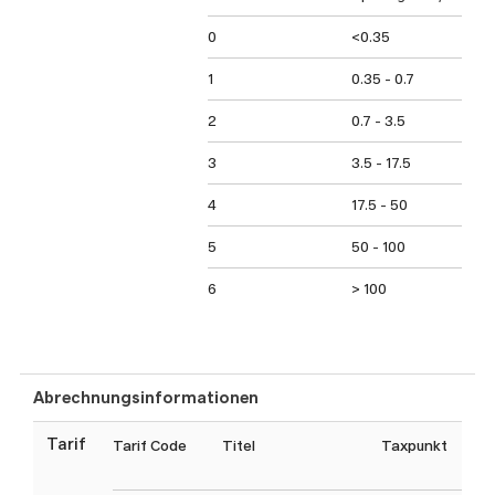
0
<0.35
1
0.35 - 0.7
2
0.7 - 3.5
3
3.5 - 17.5
4
17.5 - 50
5
50 - 100
6
> 100
Abrechnungsinformationen
Tarif
Tarif Code
Titel
Taxpunkt
Tax