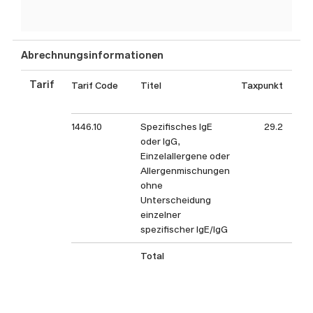
Abrechnungsinformationen
Tarif
Tarif Code
Titel
Taxpunkt
Tax
1446.10
Spezifisches IgE
29.2
oder IgG,
Einzelallergene oder
Allergenmischungen
ohne
Unterscheidung
einzelner
spezifischer IgE/IgG
Total