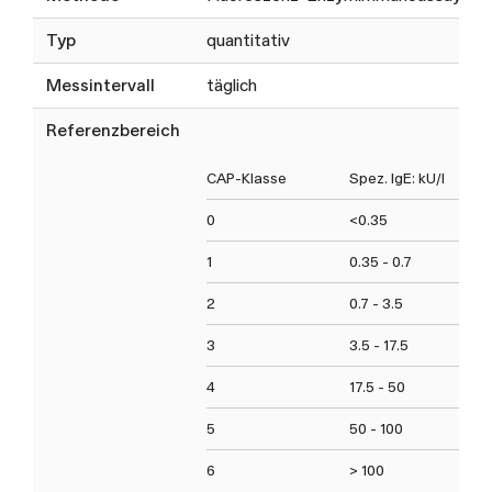
Typ
quantitativ
Messintervall
täglich
Referenzbereich
CAP-Klasse
Spez. IgE: kU/l
0
<0.35
1
0.35 - 0.7
2
0.7 - 3.5
3
3.5 - 17.5
4
17.5 - 50
5
50 - 100
6
> 100