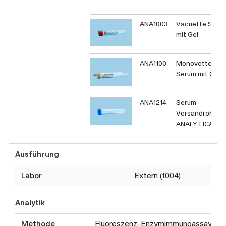
ANA1003
Vacuette Seru
mit Gel
ANA1100
Monovette
Serum mit Gel
ANA1214
Serum-
Versandröhrch
ANALYTICA
Ausführung
Labor
Extern (1004)
Analytik
Methode
Fluoreszenz-Enzymimmunoassay