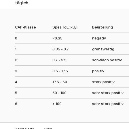
täglich
CAP-Klasse
Spez. IgE: kU/l
Beurteilung
0
<0.35
negativ
1
0.35 - 0.7
grenzwertig
2
0.7 - 3.5
schwach positiv
3
3.5 - 17.5
positiv
4
17.5 - 50
stark positiv
5
50 - 100
sehr stark positiv
6
> 100
sehr stark positiv
Tarif Code
Titel