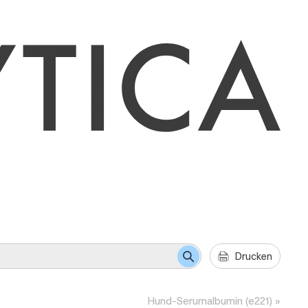
Drucken
Hund-Serumalbumin (e221)