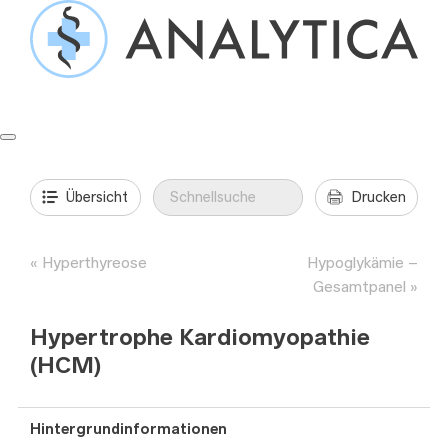
Springe
zum
Inhalt
Formulare & Anleitungen
Präanalytik
Aufträge & Befunde
Übersicht
Drucken
Hyperthyreose
Hypoglykämie –
Gesamtpanel
Hypertrophe Kardiomyopathie
(HCM)
Hintergrundinformationen