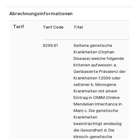
aufgeführten Analysen sind
nicht abschliessend. Gerne
Abrechnungsinformationen
können Sie uns bei Fragen zu
nicht aufgeführten Analysen
Tarif
Tarif Code
Titel
Tax
oder spezifischen anderen
Fragestellungen direkt
6299.61
Seltene genetische
kontaktieren.
Krankheiten (Orphan
Disease) welche folgende
Kriterien aufweisen: a.
Genbasierte Prävalenz der
Krankheiten 1:2000 oder
seltener b. Monogene
Krankheiten mit einem
Eintrag in OMIM (Online
Mendelian Inheritance in
Man) c. Die genetische
Krankheiten
beeinträchtigt eindeutig
die Gesundheit d. Die
klinisch-genetische