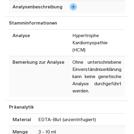
Analysenbeschreibung
Hochdurchsatzsequenzierung
Stamminformationen
(NGS), ggf. zusätzliche
Deletions- und
Analyse
Hypertrophe
Duplikationsanalysen (MLPA),
Kardiomyopathie
Zusammenstellung eines
(HCM)
Gen-Panels gemäss klinischer
Fragestellung. Die
Bemerkung zur Analyse
Ohne unterschriebene
ausgewerteten Gen-Panels
Einverständniserklärung
werden regelmässig an den
kann keine genetische
aktuellen Stand der
Analyse durchgeführt
Wissenschaft angepasst.
werden.
Diese Analyse wird i.d.R. nur
Präanalytik
bei Vorliegen einer
Kostengutsprache der
Material
EDTA-Blut (unzentrifugiert)
Krankenversicherung oder
nach Zahlungseingang einer
Menge
3 - 10 ml