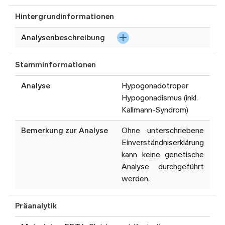
Hintergrundinformationen
Analysenbeschreibung
Hochdurchsatzsequenzierung
Stamminformationen
(NGS), ggf. zusätzliche
Deletions- und
Analyse
Hypogonadotroper
Duplikationsanalysen (MLPA),
Hypogonadismus (inkl.
Zusammenstellung eines
Kallmann-Syndrom)
Gen-Panels gemäss klinischer
Fragestellung. Die
Bemerkung zur Analyse
Ohne unterschriebene
ausgewerteten Gen-Panels
Einverständniserklärung
werden regelmässig an den
kann keine genetische
aktuellen Stand der
Analyse durchgeführt
Wissenschaft angepasst.
werden.
Diese Analyse wird i.d.R. nur
Präanalytik
bei Vorliegen einer
Kostengutsprache der