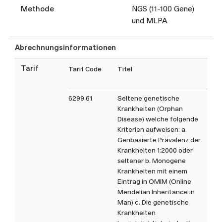
Beratungsstelle gerne.
Methode
NGS (11-100 Gene)
Die im Auftragsformular
und MLPA
aufgeführten Analysen sind
nicht abschliessend. Gerne
Abrechnungsinformationen
können Sie uns bei Fragen zu
nicht aufgeführten Analysen
Tarif
Tarif Code
Titel
Tax
oder spezifischen anderen
Fragestellungen direkt
6299.61
Seltene genetische
kontaktieren.
Krankheiten (Orphan
Disease) welche folgende
Kriterien aufweisen: a.
Genbasierte Prävalenz der
Krankheiten 1:2000 oder
seltener b. Monogene
Krankheiten mit einem
Eintrag in OMIM (Online
Mendelian Inheritance in
Man) c. Die genetische
Krankheiten