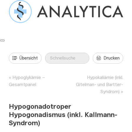
Springe
zum
Inhalt
Formulare & Anleitungen
Präanalytik
Aufträge & Befunde
Übersicht
Drucken
Hypoglykämie –
Hypokaliämie (inkl.
Gesamtpanel
Gitelman- und Bartter-
Syndrom)
Hypogonadotroper
Hypogonadismus (inkl. Kallmann-
Syndrom)