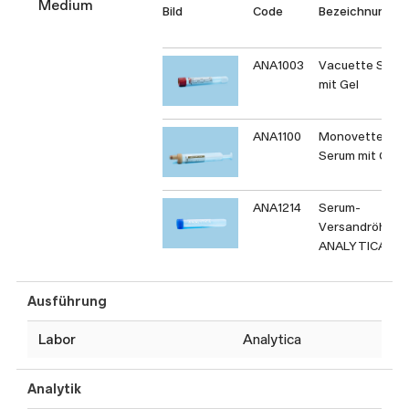
Medium
Bild
Code
Bezeichnung
ANA1003
Vacuette Seru
mit Gel
ANA1100
Monovette
Serum mit Gel
ANA1214
Serum-
Versandröhrch
ANALYTICA
Ausführung
Labor
Analytica
Analytik