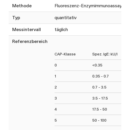
Methode
Fluoreszenz-Enzymimmunoassay
Typ
quantitativ
Messintervall
täglich
Referenzbereich
CAP-Klasse
Spez. IgE: kU/l
0
<0.35
1
0.35 - 0.7
2
0.7 - 3.5
3
3.5 - 17.5
4
17.5 - 50
5
50 - 100