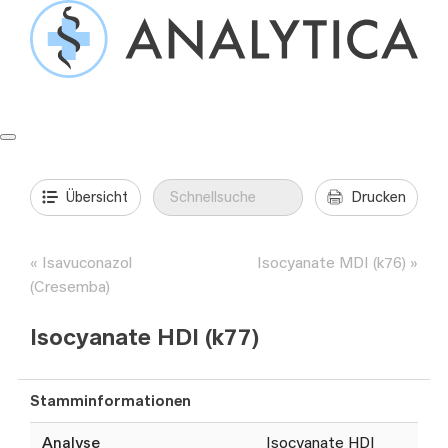
Springe
zum
Inhalt
Formulare & Anleitungen
Präanalytik
Aufträge & Befunde
Übersicht
Drucken
Isavuconazol
Isocyanate MDI (k76)
(Cresemba)
Isocyanate HDI (k77)
Stamminformationen
Analyse
Isocyanate HDI