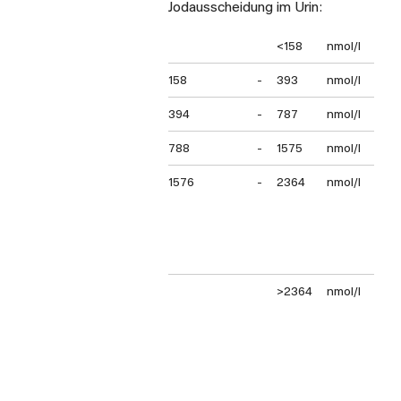
Jodausscheidung im Urin:
<158
nmol/l
schw
158
-
393
nmol/l
mode
394
-
787
nmol/l
mild
788
-
1575
nmol/l
adäq
1576
-
2364
nmol/l
mehr
Vers
geri
Jod-
Hype
>2364
nmol/l
über
Risi
indu
Hype
aut
Schi