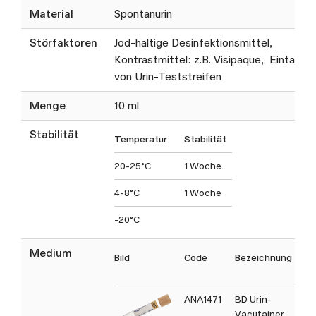
Material
Spontanurin
Störfaktoren
Jod-haltige Desinfektionsmittel,
Kontrastmittel: z.B. Visipaque, Eintauch
von Urin-Teststreifen
Menge
10 ml
Stabilität
Temperatur
Stabilität
20-25°C
1 Woche
4-8°C
1 Woche
-20°C
Medium
Bild
Code
Bezeichnung
ANA1471
BD Urin-
Vacutainer