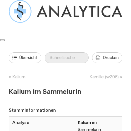
Springe
zum
Inhalt
Formulare & Anleitungen
Präanalytik
Aufträge & Befunde
Übersicht
Drucken
Kalium
Kamille (w206)
Kalium im Sammelurin
Stamminformationen
Analyse
Kalium im
Sammelurin