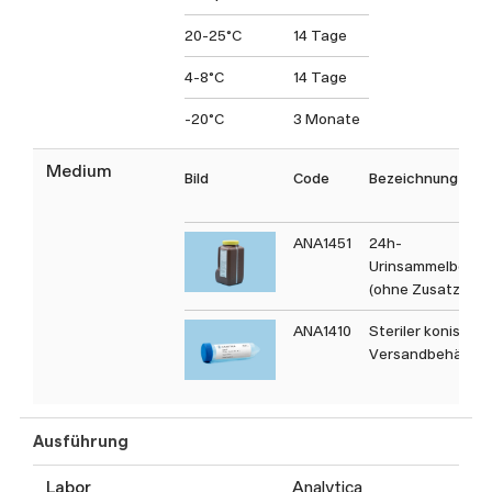
20-25°C
14 Tage
4-8°C
14 Tage
-20°C
3 Monate
Medium
Bild
Code
Bezeichnung
ANA1451
24h-
Urinsammelbehäl
(ohne Zusatz)
ANA1410
Steriler konischer
Versandbehälter
Ausführung
Labor
Analytica