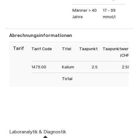
Männer > 40
17 - 99
Jahre
mmol/l
Abrechnungsinformationen
Tarif
Tarif Code
Titel
Taxpunkt
Taxpunktwert
A
(CHF)
1479.00
Kalium
2.5
2.50
Total
Laboranalytik & Diagnostik