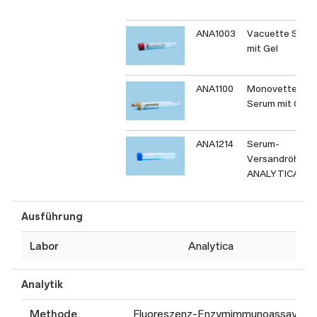
ANA1003
Vacuette Seru
mit Gel
ANA1100
Monovette
Serum mit Gel
ANA1214
Serum-
Versandröhrch
ANALYTICA
Ausführung
Labor
Analytica
Analytik
Methode
Fluoreszenz-Enzymimmunoassay