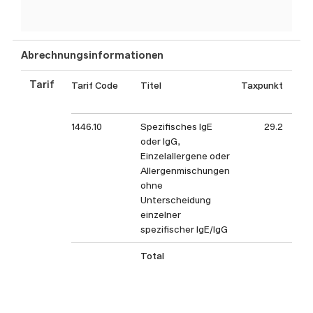
Abrechnungsinformationen
Tarif
Tarif Code
Titel
Taxpunkt
Tax
1446.10
Spezifisches IgE
29.2
oder IgG,
Einzelallergene oder
Allergenmischungen
ohne
Unterscheidung
einzelner
spezifischer IgE/IgG
Total