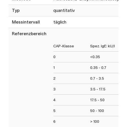
Typ
quantitativ
Messintervall
täglich
Referenzbereich
CAP-Klasse
Spez. IgE: kU/l
0
<0.35
1
0.35 - 0.7
2
0.7 - 3.5
3
3.5 - 17.5
4
17.5 - 50
5
50 - 100
6
> 100