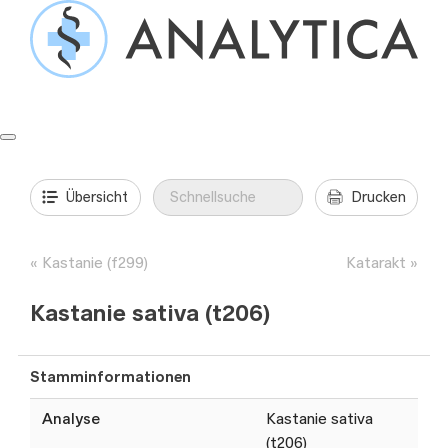
Springe
zum
Inhalt
Formulare & Anleitungen
Präanalytik
Aufträge & Befunde
Übersicht
Drucken
Kastanie (f299)
Katarakt
Kastanie sativa (t206)
Stamminformationen
Analyse
Kastanie sativa
(t206)