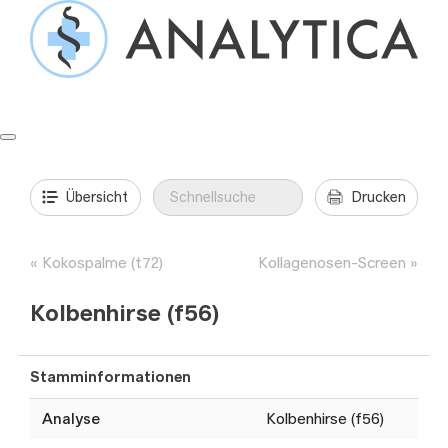
Springe
zum
Inhalt
Formulare & Anleitungen
Präanalytik
Aufträge & Befunde
Übersicht
Drucken
Kokospalme (t72)
Kollagenosen-Screen
Kolbenhirse (f56)
Stamminformationen
Analyse
Kolbenhirse (f56)