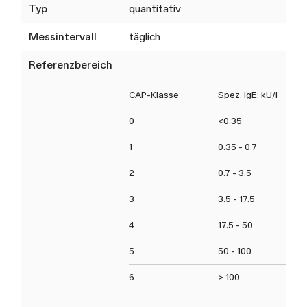
Typ
quantitativ
Messintervall
täglich
Referenzbereich
CAP-Klasse
Spez. IgE: kU/l
0
<0.35
1
0.35 - 0.7
2
0.7 - 3.5
3
3.5 - 17.5
4
17.5 - 50
5
50 - 100
6
> 100