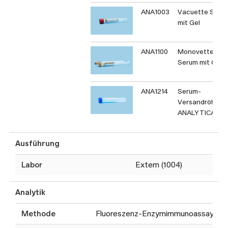
ANA1003
Vacuette Seru
mit Gel
ANA1100
Monovette
Serum mit Gel
ANA1214
Serum-
Versandröhrch
ANALYTICA
Ausführung
Labor
Extern (1004)
Analytik
Methode
Fluoreszenz-Enzymimmunoassay