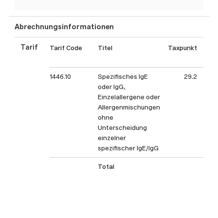
Abrechnungsinformationen
Tarif
Tarif Code
Titel
Taxpunkt
Tax
1446.10
Spezifisches IgE
29.2
oder IgG,
Einzelallergene oder
Allergenmischungen
ohne
Unterscheidung
einzelner
spezifischer IgE/IgG
Total