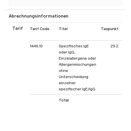
Abrechnungsinformationen
Tarif
Tarif Code
Titel
Taxpunkt
Tax
1446.10
Spezifisches IgE
29.2
oder IgG,
Einzelallergene oder
Allergenmischungen
ohne
Unterscheidung
einzelner
spezifischer IgE/IgG
Total