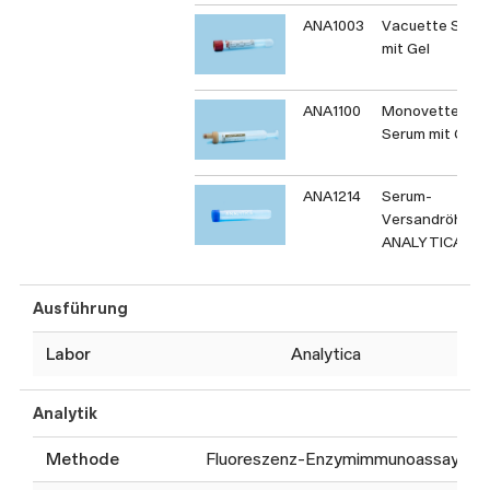
ANA1003
Vacuette Seru
mit Gel
ANA1100
Monovette
Serum mit Gel
ANA1214
Serum-
Versandröhrch
ANALYTICA
Ausführung
Labor
Analytica
Analytik
Methode
Fluoreszenz-Enzymimmunoassay