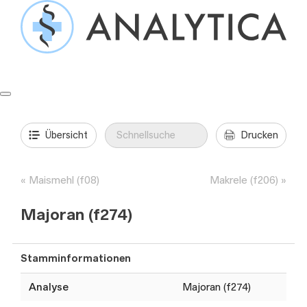
Springe
zum
Inhalt
Formulare & Anleitungen
Präanalytik
Aufträge & Befunde
Übersicht
Drucken
Maismehl (f08)
Makrele (f206)
Majoran (f274)
Stamminformationen
Analyse
Majoran (f274)