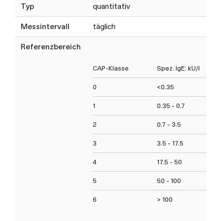
Typ
quantitativ
Messintervall
täglich
Referenzbereich
CAP-Klasse
Spez. IgE: kU/l
0
<0.35
1
0.35 - 0.7
2
0.7 - 3.5
3
3.5 - 17.5
4
17.5 - 50
5
50 - 100
6
> 100