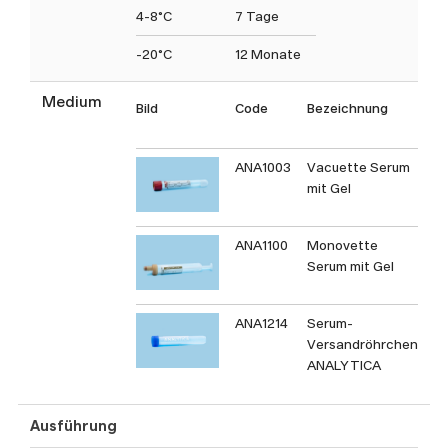
4-8°C
7 Tage
-20°C
12 Monate
Medium
Bild
Code
Bezeichnung
T
C
ANA1003
Vacuette Serum
mit Gel
ANA1100
Monovette
Serum mit Gel
ANA1214
Serum-
Versandröhrchen
ANALYTICA
Ausführung