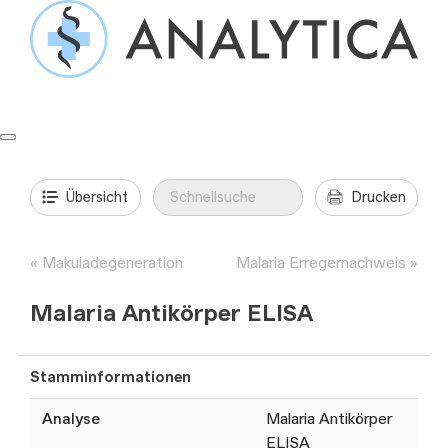
Springe
zum
Inhalt
Formulare & Anleitungen
Präanalytik
Aufträge & Befunde
Übersicht
Drucken
Makuladegeneration
Malaria Erregernachweis
Malaria Antikörper ELISA
Stamminformationen
Analyse
Malaria Antikörper
ELISA