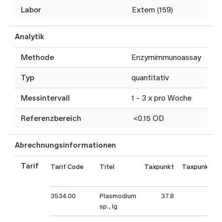
Labor
Extern (159)
Analytik
Methode
Enzymimmunoassay
Typ
quantitativ
Messintervall
1 - 3 x pro Woche
Referenzbereich
<0.15 OD
Abrechnungsinformationen
Tarif
Tarif Code
Titel
Taxpunkt
Taxpunktwe
(CH
3534.00
Plasmodium
37.8
37.
sp., Ig