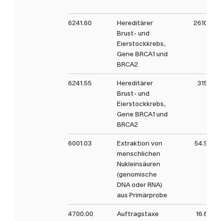
* bei unauffälligem Befund
6241.60
Hereditärer
2610
kann kostenlos auf BRCA
Brust- und
PLUS HBOC erweitert
Eierstockkrebs,
werden
Gene BRCA1 und
BRCA2
6241.55
Hereditärer
315
Die ausgewerteten Gen-
Brust- und
Panels werden regelmässig
Eierstockkrebs,
an den aktuellen Stand der
Gene BRCA1 und
Wissenschaft angepasst.
BRCA2
Diese Analyse wird i.d.R. nur
6001.03
Extraktion von
54.9
bei Vorliegen einer
menschlichen
Kostengutsprache der
Nukleinsäuren
Krankenversicherung oder
(genomische
nach Zahlungseingang einer
DNA oder RNA)
aus Primärprobe
Vorkasse gestartet.
4700.00
Auftragstaxe
16.6
Die im Auftragsformular