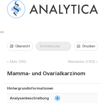
Springe
zum
Inhalt
Formulare & Anleitungen
Präanalytik
Aufträge & Befunde
Übersicht
Drucken
Malz (f90)
Mandarine (f302)
Mamma- und Ovarialkarzinom
Hintergrundinformationen
Analysenbeschreibung