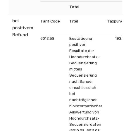
aufgeführten Analysen sind
Total
nicht abschliessend. Gerne
können Sie uns bei Fragen zu
bei
Tarif Code
Titel
Taxpunkt
nicht aufgeführten Analysen
positivem
oder spezifischen anderen
Befund
Fragestellungen direkt
6013.58
Bestätigung
193.5
positiver
kontaktieren.
Resultate der
Hochdurchsatz-
Sequenzierung
mittels
Sequenzierung
nach Sanger
einschliesslich
bei
nachträglicher
bioinformatischer
Auswertung von
Hochdurchsatz-
Sequenzierdaten
(6010.08, 6011.08,