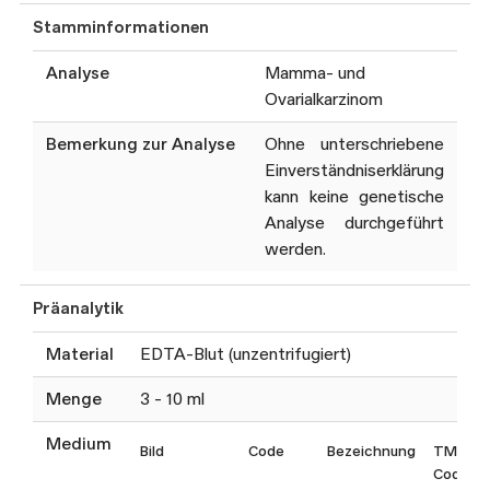
Hochdurchsatzsequenzierung
Stamminformationen
(NGS):
Analyse
Mamma- und
Auswahl zwischen 4
Ovarialkarzinom
verschiedenen Gen-Panels
(siehe unten)
Bemerkung zur Analyse
Ohne unterschriebene
Einverständniserklärung
jeweils Deletions- und
kann keine genetische
Duplikationsanalyse (MLPA)
Analyse durchgeführt
der folgenden Gene:
werden.
BRCA1
und
BRCA2
Präanalytik
BRCA Standard*
Material
EDTA-Blut (unzentrifugiert)
BRCA1
,
BRCA2
Menge
3 - 10 ml
BRCA PLUS Mamma*
Medium
Bild
Code
Bezeichnung
TM
BRCA1, BRCA2, ATM,
Code