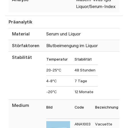
Liquor/Serum-Index
Präanalytik
Material
Serum und Liquor
Störfaktoren
Blutbeimengung im Liquor
Stabilität
Temperatur
Stabilität
20-25°C
48 Stunden
4-8°C
7 Tage
-20°C
12 Monate
Medium
Bild
Code
Bezeichnung
T
Co
ANA1003
Vacuette