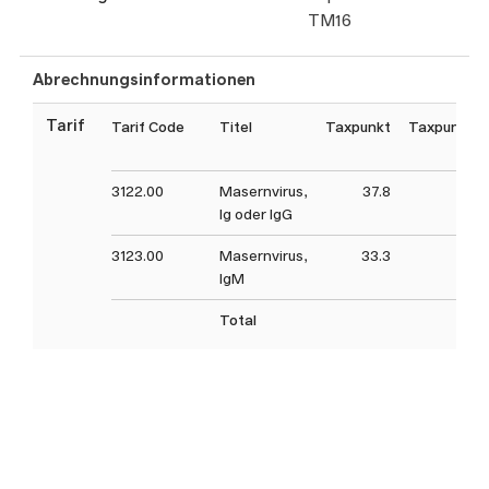
TM16
Abrechnungsinformationen
Tarif
Tarif Code
Titel
Taxpunkt
Taxpunktw
(C
3122.00
Masernvirus,
37.8
37
Ig oder IgG
3123.00
Masernvirus,
33.3
33
IgM
Total