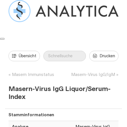
Springe
zum
Inhalt
Formulare & Anleitungen
Präanalytik
Aufträge & Befunde
Übersicht
Drucken
Masern Immunstatus
Masern-Virus IgG/IgM
Masern-Virus IgG Liquor/Serum-
Index
Stamminformationen
Analyse
Masern-Virus IgG