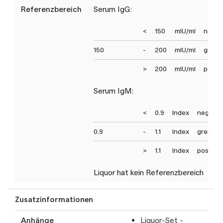
Referenzbereich
Serum IgG:
<
150
mIU/ml
negat
150
-
200
mIU/ml
grenz
>
200
mIU/ml
positi
Serum IgM:
<
0.9
Index
negativ
0.9
-
1.1
Index
grenzwe
>
1.1
Index
positiv
Liquor hat kein Referenzbereich
Zusatzinformationen
Anhänge
Liquor-Set -