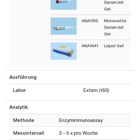
Serum mit
Gel
ANA1100
Monovette
Serum mit
Gel
ANA1441
Liquor Set
T
16
Ausführung
Labor
Extern (160)
Analytik
Methode
Enzymimmunoassay
Messintervall
3 - 5 x pro Woche