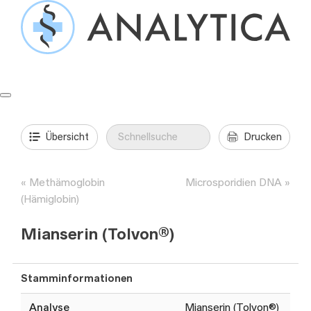
Springe
zum
Inhalt
Formulare & Anleitungen
Präanalytik
Aufträge & Befunde
Übersicht
Drucken
Methämoglobin
Microsporidien DNA
(Hämiglobin)
Mianserin (Tolvon®)
Stamminformationen
Analyse
Mianserin (Tolvon®)