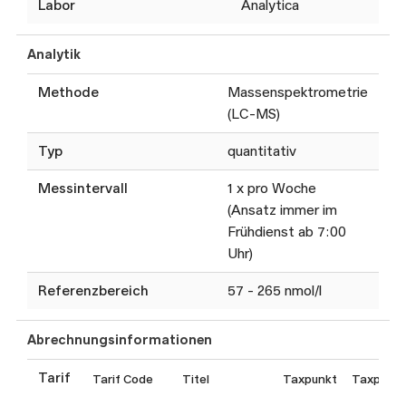
Labor
Analytica
Analytik
Methode
Massenspektrometrie
(LC-MS)
Typ
quantitativ
Messintervall
1 x pro Woche
(Ansatz immer im
Frühdienst ab 7:00
Uhr)
Referenzbereich
57 - 265 nmol/l
Abrechnungsinformationen
Tarif
Tarif Code
Titel
Taxpunkt
Taxpunkt