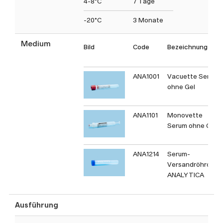
4-8°C
7 Tage
-20°C
3 Monate
Medium
Bild
Code
Bezeichnung
ANA1001
Vacuette Serum
ohne Gel
ANA1101
Monovette
Serum ohne Gel
ANA1214
Serum-
Versandröhrchen
ANALYTICA
Ausführung