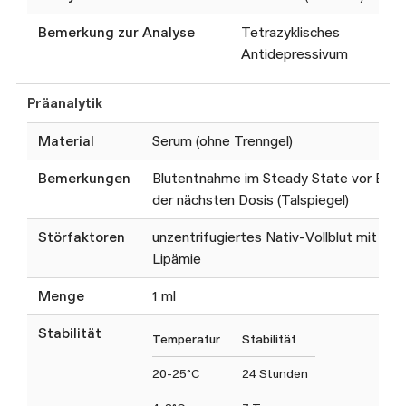
Bemerkung zur Analyse
Tetrazyklisches
Antidepressivum
Präanalytik
Material
Serum (ohne Trenngel)
Bemerkungen
Blutentnahme im Steady State vor Ein
der nächsten Dosis (Talspiegel)
Störfaktoren
unzentrifugiertes Nativ-Vollblut mit Gel,
Lipämie
Menge
1 ml
Stabilität
Temperatur
Stabilität
20-25°C
24 Stunden