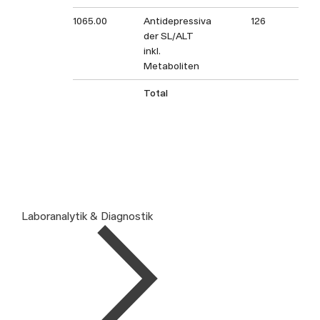
1065.00
Antidepressiva
126
1
der SL/ALT
inkl.
Metaboliten
Total
Laboranalytik & Diagnostik