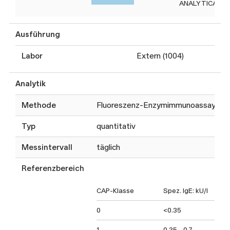
ANALYTICA
Ausführung
Labor
Extern (1004)
Analytik
Methode
Fluoreszenz-Enzymimmunoassay
Typ
quantitativ
Messintervall
täglich
Referenzbereich
CAP-Klasse
Spez. IgE: kU/l
0
<0.35
1
0.35 - 0.7