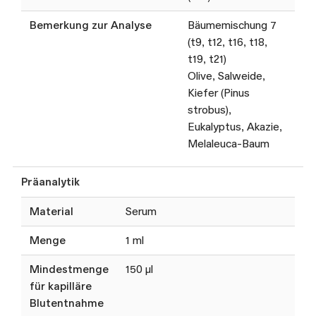
Bemerkung zur Analyse
Bäumemischung 7
(t9, t12, t16, t18,
t19, t21)
Olive, Salweide,
Kiefer (Pinus
strobus),
Eukalyptus, Akazie,
Melaleuca-Baum
Präanalytik
Material
Serum
Menge
1 ml
Mindestmenge
150 µl
für kapilläre
Blutentnahme