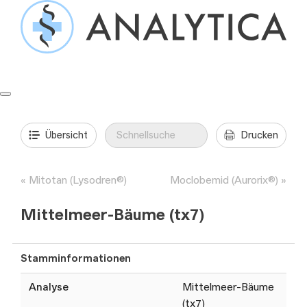
Springe
zum
Inhalt
Formulare & Anleitungen
Präanalytik
Aufträge & Befunde
Übersicht
Drucken
Mitotan (Lysodren®)
Moclobemid (Aurorix®)
Mittelmeer-Bäume (tx7)
Stamminformationen
Analyse
Mittelmeer-Bäume
(tx7)