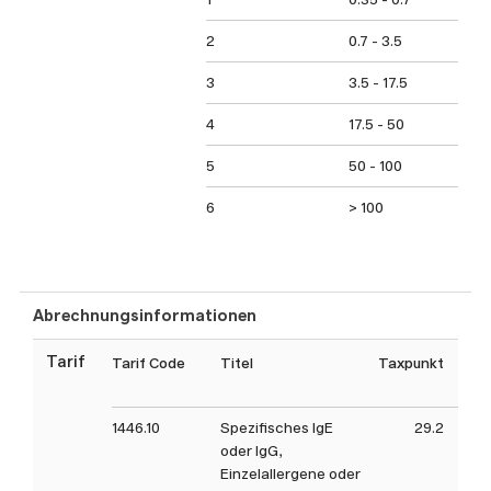
2
0.7 - 3.5
3
3.5 - 17.5
4
17.5 - 50
5
50 - 100
6
> 100
Abrechnungsinformationen
Tarif
Tarif Code
Titel
Taxpunkt
Tax
1446.10
Spezifisches IgE
29.2
oder IgG,
Einzelallergene oder