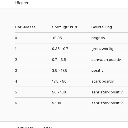
täglich
CAP-Klasse
Spez. IgE: kU/l
Beurteilung
0
<0.35
negativ
1
0.35 - 0.7
grenzwertig
2
0.7 - 3.5
schwach positiv
3
3.5 - 17.5
positiv
4
17.5 - 50
stark positiv
5
50 - 100
sehr stark positiv
6
> 100
sehr stark positiv
Tarif Code
Titel