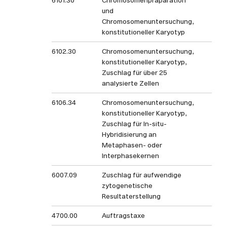
6101.30
Chromosomenpräparation
319
und
Chromosomenuntersuchung,
konstitutioneller Karyotyp
6102.30
Chromosomenuntersuchung,
62
konstitutioneller Karyotyp,
Zuschlag für über 25
analysierte Zellen
6106.34
Chromosomenuntersuchung,
3
konstitutioneller Karyotyp,
Zuschlag für In-situ-
Hybridisierung an
Metaphasen- oder
Interphasekernen
6007.09
Zuschlag für aufwendige
zytogenetische
Resultaterstellung
4700.00
Auftragstaxe
16