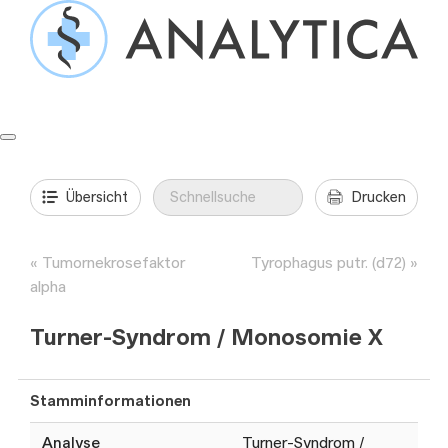
Springe
zum
Inhalt
Formulare & Anleitungen
Präanalytik
Aufträge & Befunde
Übersicht
Drucken
Tumornekrosefaktor
Tyrophagus putr. (d72)
alpha
Turner-Syndrom / Monosomie X
Stamminformationen
Analyse
Turner-Syndrom /