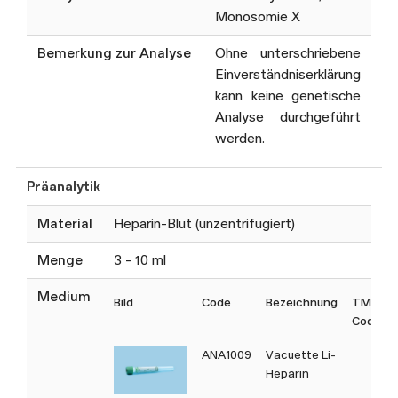
Monosomie X
Bemerkung zur Analyse
Ohne unterschriebene
Einverständniserklärung
kann keine genetische
Analyse durchgeführt
werden.
Präanalytik
Material
Heparin-Blut (unzentrifugiert)
Menge
3 - 10 ml
Medium
Bild
Code
Bezeichnung
TM
Code
ANA1009
Vacuette Li-
Heparin