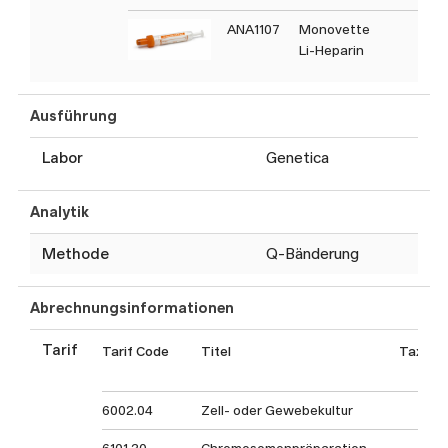
ANA1107
Monovette
Li-Heparin
Ausführung
Labor
Genetica
Analytik
Methode
Q-Bänderung
Abrechnungsinformationen
Tarif
Tarif Code
Titel
Taxpun
6002.04
Zell- oder Gewebekultur
274