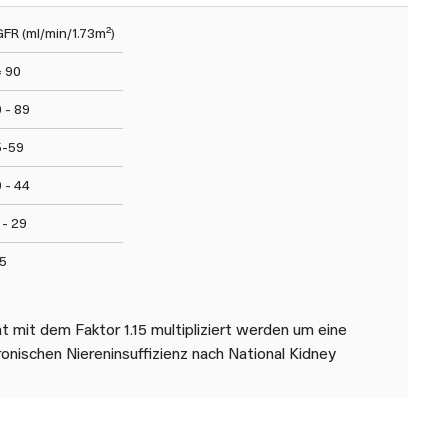
FR (ml/min/1.73m²)
 90
 - 89
5-59
 - 44
 - 29
5
 mit dem Faktor 1.15 multipliziert werden um eine
onischen Niereninsuffizienz nach National Kidney