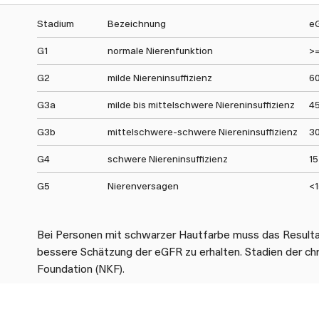
Stadium
Bezeichnung
eG
G1
normale Nierenfunktion
>=
G2
milde Niereninsuffizienz
60
G3a
milde bis mittelschwere Niereninsuffizienz
4
G3b
mittelschwere-schwere Niereninsuffizienz
30
G4
schwere Niereninsuffizienz
15
G5
Nierenversagen
<1
Bei Personen mit schwarzer Hautfarbe muss das Resultat
bessere Schätzung der eGFR zu erhalten. Stadien der chr
Foundation (NKF).