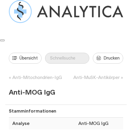
Springe
zum
Inhalt
Formulare & Anleitungen
Präanalytik
Aufträge & Befunde
Übersicht
Drucken
Anti-Mitochondrien-IgG
Anti-MuSK-Antikörper
Anti-MOG IgG
Stamminformationen
Analyse
Anti-MOG IgG