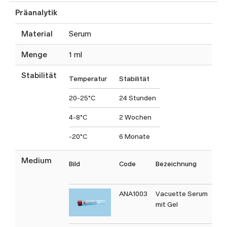
Präanalytik
Material
Serum
Menge
1 ml
Stabilität
Temperatur
Stabilität
20-25°C
24 Stunden
4-8°C
2 Wochen
-20°C
6 Monate
Medium
Bild
Code
Bezeichnung
T
C
ANA1003
Vacuette Serum
mit Gel