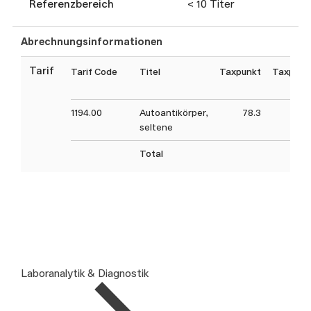
Referenzbereich
< 10 Titer
Abrechnungsinformationen
Tarif
Tarif Code
Titel
Taxpunkt
Taxpunk
1194.00
Autoantikörper,
78.3
seltene
Total
Laboranalytik & Diagnostik