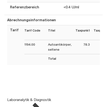
Referenzbereich
<0.4 U/ml
Abrechnungsinformationen
Tarif
Tarif Code
Titel
Taxpunkt
Taxpunk
1194.00
Autoantikörper,
78.3
seltene
Total
Laboranalytik & Diagnostik