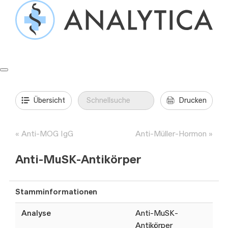
Springe
zum
Inhalt
Formulare & Anleitungen
Präanalytik
Aufträge & Befunde
Übersicht
Drucken
Anti-MOG IgG
Anti-Müller-Hormon
Anti-MuSK-Antikörper
Stamminformationen
Analyse
Anti-MuSK-
Antikörper