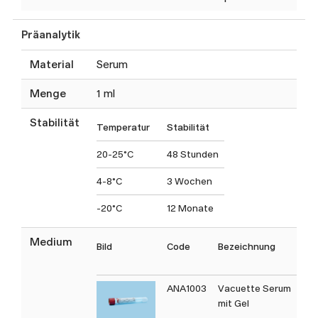
Präanalytik
Material
Serum
Menge
1 ml
Stabilität
Temperatur
Stabilität
20-25°C
48 Stunden
4-8°C
3 Wochen
-20°C
12 Monate
Medium
Bild
Code
Bezeichnung
T
C
ANA1003
Vacuette Serum
mit Gel