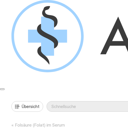
Springe
zum
Inhalt
Formulare & Anleitungen
Präanalytik
Aufträge & Befunde
Übersicht
Folsäure (Folat) im Serum