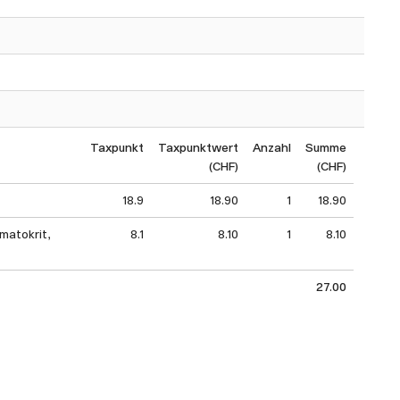
Taxpunkt
Taxpunktwert
Anzahl
Summe
(CHF)
(CHF)
18.9
18.90
1
18.90
matokrit,
8.1
8.10
1
8.10
27.00