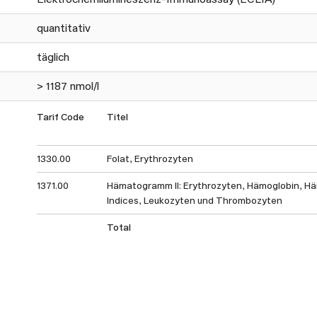
quantitativ
täglich
> 1187 nmol/l
Tarif Code
Titel
1330.00
Folat, Erythrozyten
1371.00
Hämatogramm II: Erythrozyten, Hämoglobin, Hä
Indices, Leukozyten und Thrombozyten
Total