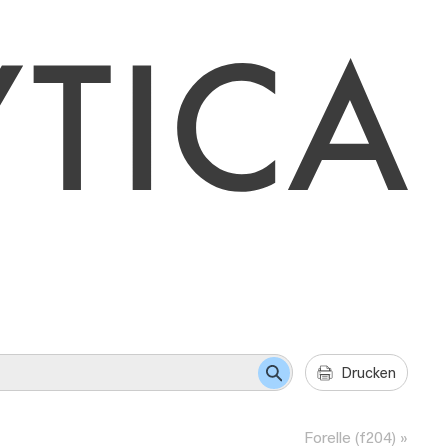
Drucken
Forelle (f204)