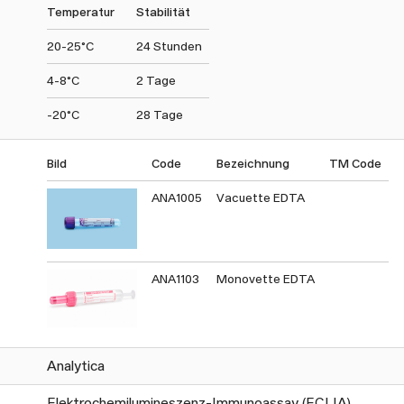
Temperatur
Stabilität
Wert weniger durch die kürzliche Folsäureaufnahme beein
den Erythrozyten ist ein stabilerer und verlässlicherer In
20-25°C
24 Stunden
4-8°C
2 Tage
-20°C
28 Tage
Bild
Code
Bezeichnung
TM Code
ANA1005
Vacuette EDTA
ANA1103
Monovette EDTA
Analytica
Elektrochemilumineszenz-Immunoassay (ECLIA)