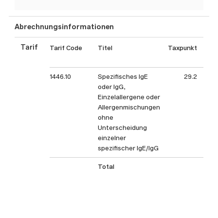
Abrechnungsinformationen
Tarif
Tarif Code
Titel
Taxpunkt
Tax
1446.10
Spezifisches IgE
29.2
oder IgG,
Einzelallergene oder
Allergenmischungen
ohne
Unterscheidung
einzelner
spezifischer IgE/IgG
Total