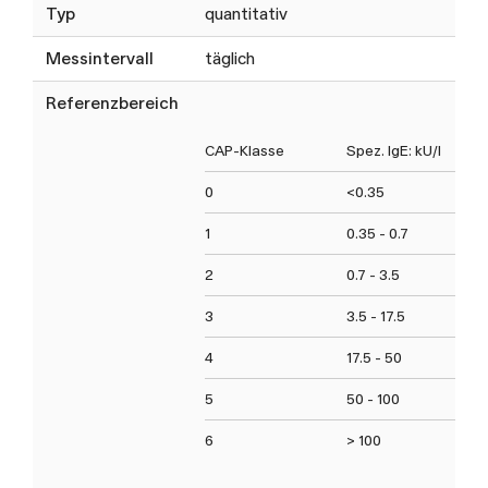
Typ
quantitativ
Messintervall
täglich
Referenzbereich
CAP-Klasse
Spez. IgE: kU/l
0
<0.35
1
0.35 - 0.7
2
0.7 - 3.5
3
3.5 - 17.5
4
17.5 - 50
5
50 - 100
6
> 100