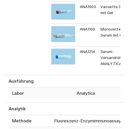
ANA1003
Vacuette Seru
mit Gel
ANA1100
Monovette
Serum mit Gel
ANA1214
Serum-
Versandröhrch
ANALYTICA
Ausführung
Labor
Analytica
Analytik
Methode
Fluoreszenz-Enzymimmunoassay