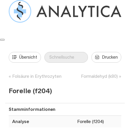
Springe
zum
Inhalt
Formulare & Anleitungen
Präanalytik
Aufträge & Befunde
Übersicht
Drucken
Folsäure in Erythrozyten
Formaldehyd (k80)
Forelle (f204)
Stamminformationen
Analyse
Forelle (f204)