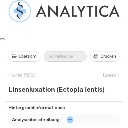
Springe
zum
Inhalt
Formulare & Anleitungen
Präanalytik
Aufträge & Befunde
Übersicht
Drucken
Linse (f235)
Lipase
Linsenluxation (Ectopia lentis)
Hintergrundinformationen
Analysenbeschreibung