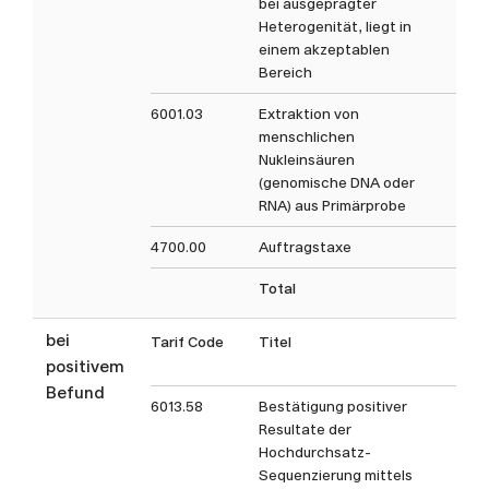
bei ausgeprägter
Heterogenität, liegt in
einem akzeptablen
Bereich
6001.03
Extraktion von
menschlichen
Nukleinsäuren
(genomische DNA oder
RNA) aus Primärprobe
4700.00
Auftragstaxe
Total
bei
Tarif Code
Titel
Ta
positivem
Befund
6013.58
Bestätigung positiver
Resultate der
Hochdurchsatz-
Sequenzierung mittels