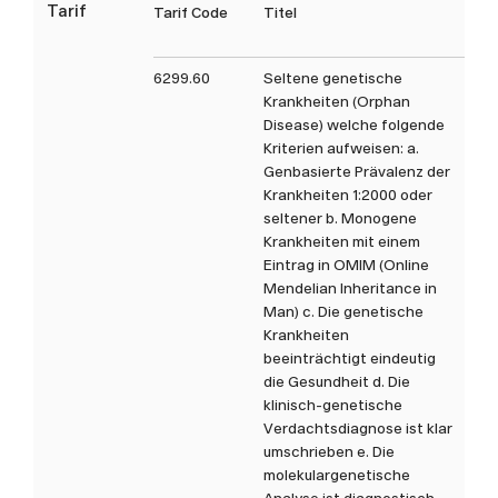
Tarif
Tarif Code
Titel
Tax
Die im Auftragsformular
aufgeführten Analysen sind
nicht abschliessend. Gerne
6299.60
Seltene genetische
Krankheiten (Orphan
können Sie uns bei Fragen zu
Disease) welche folgende
nicht aufgeführten Analysen
Kriterien aufweisen: a.
oder spezifischen anderen
Genbasierte Prävalenz der
Fragestellungen direkt
Krankheiten 1:2000 oder
kontaktieren.
seltener b. Monogene
Krankheiten mit einem
Eintrag in OMIM (Online
Mendelian Inheritance in
Man) c. Die genetische
Krankheiten
beeinträchtigt eindeutig
die Gesundheit d. Die
klinisch-genetische
Verdachtsdiagnose ist klar
umschrieben e. Die
molekulargenetische