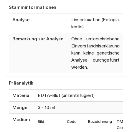
Hochdurchsatzsequenzierung
Stamminformationen
(NGS) der folgenden Gene:
Analyse
Linsenluxation (Ectopia
ADAMTSL4, FBN1, LTBP2
lentis)
Deletions- und
Bemerkung zur Analyse
Ohne unterschriebene
Duplikationsanalyse (MLPA)
Einverständniserklärung
der folgenden Gene:
kann keine genetische
u.a.
FBN1
Analyse durchgeführt
werden.
Die ausgewerteten Gen-
Präanalytik
Panels werden regelmässig
an den aktuellen Stand der
Material
EDTA-Blut (unzentrifugiert)
Wissenschaft angepasst.
Menge
3 - 10 ml
Diese Analyse wird i.d.R. nur
bei Vorliegen einer
Medium
Bild
Code
Bezeichnung
TM
Kostengutsprache der
Code
Krankenversicherung oder